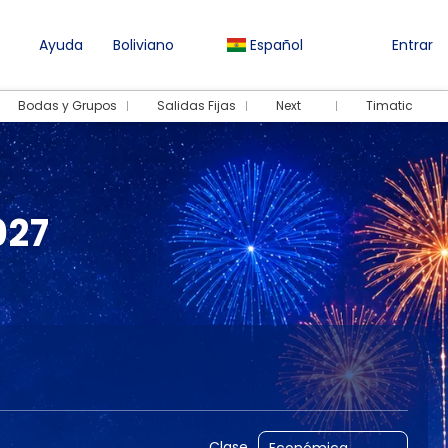
Ayuda
Boliviano
Español
Entrar
Bodas y Grupos
Salidas Fijas
Next
Timatic
027
Traslados
Paquetes
Seguros
Clase