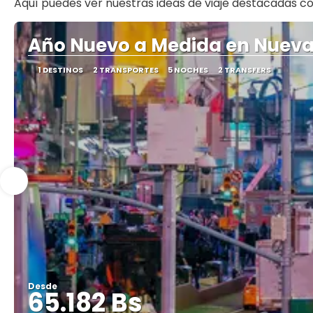
Aquí puedes ver nuestras ideas de viaje destacadas
Año Nuevo a Medida en Nueva
1 DESTINOS
2 TRANSPORTES
5 NOCHES
2 TRANSFERS
Desde
65.182 Bs