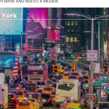
 con tema: AÑO NUEVO A MEDIDA
 York